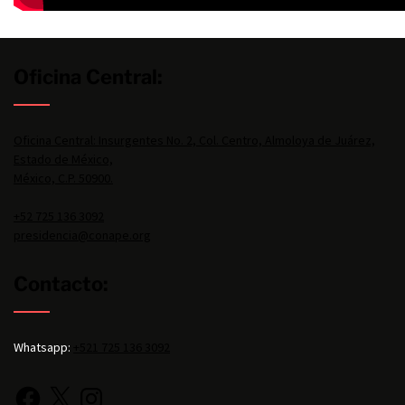
Oficina Central:
Oficina Central: Insurgentes No. 2, Col. Centro, Almoloya de Juárez,
Estado de México,
México, C.P. 50900.
+52 725 136 3092
presidencia@conape.org
Contacto:
Whatsapp:
+521 725 136 3092