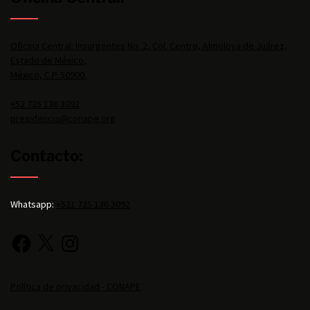
Oficina Central: Insurgentes No. 2, Col. Centro, Almoloya de Juárez,
Estado de México,
México, C.P. 50900.
+52 725 136 3092
presidencia@conape.org
Contacto:
Whatsapp:
+521 725 136 3092
Política de privacidad - CONAPE