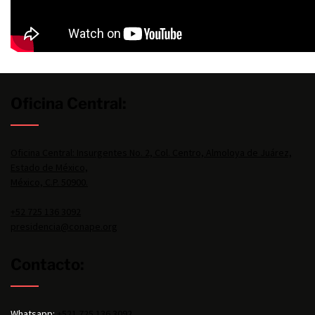
Oficina Central:
Oficina Central: Insurgentes No. 2, Col. Centro, Almoloya de Juárez,
Estado de México,
México, C.P. 50900.
+52 725 136 3092
presidencia@conape.org
Contacto:
Whatsapp:
+521 725 136 3092