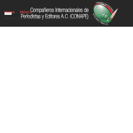
Home
México
Aún no sale de una… y ya le cayó otra a Adolfo Solís Gómez