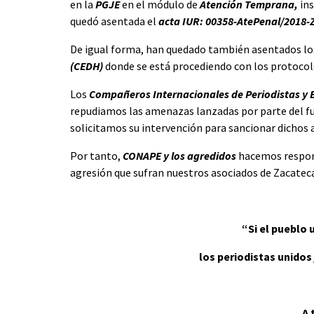
en la
PGJE
en el módulo de
Atención Temprana,
ins
quedó asentada el
acta IUR: 00358-AtePenal/2018-
De igual forma, han quedado también asentados lo
(CEDH)
donde se está procediendo con los protocolo
Los
Compañeros Internacionales de Periodistas y 
repudiamos las amenazas lanzadas por parte del fun
solicitamos su intervención para sancionar dichos 
Por tanto,
CONAPE y los agredidos
hacemos respons
agresión que sufran nuestros asociados de Zacatecas
“Si el pueblo
los periodistas unido
A 