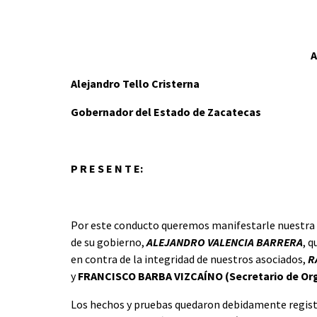
A
Alejandro Tello Cristerna
Gobernador del Estado de Zacatecas
P R E S E N T E:
Por este conducto queremos manifestarle nuestra 
de su gobierno,
ALEJANDRO VALENCIA BARRERA
, 
en contra de la integridad de nuestros asociados,
R
y
FRANCISCO BARBA VIZCAÍNO (Secretario de Orga
Los hechos y pruebas quedaron debidamente registr