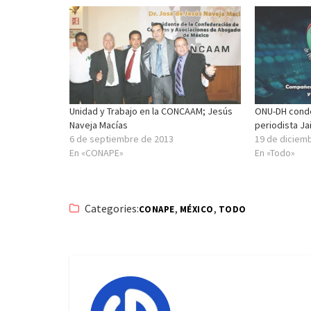
Unidad y Trabajo en la CONCAAM; Jesús
ONU-DH conde
Naveja Macías
periodista J
6 de septiembre de 2013
19 de diciem
En «CONAPE»
En «Todo»
Categories:
,
,
CONAPE
MÉXICO
TODO