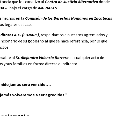
tancia que los canalizó al
Centro de Justicia Alternativa
donde
ZAC-I
, bajo el cargo de
AMENAZAS
.
s hechos en la
Comisión de los Derechos Humanos en Zacatecas
s legales del caso.
Editores A.C. (CONAPE)
, respaldamos a nuestros agremiados y
cionario de su gobierno al que se hace referencia, por lo que
actos.
able al Sr.
Alejandro Valencia Barrera
de cualquier acto de
 y sus familias en forma directa o indirecta.
 unido jamás será vencido….
s jamás volveremos a ser agredidos”
t e n t a m e n t e