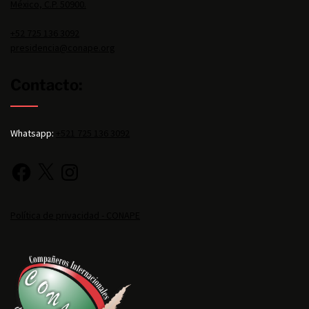
México, C.P. 50900.
+52 725 136 3092
presidencia@conape.org
Contacto:
Whatsapp:
+521 725 136 3092
Política de privacidad - CONAPE