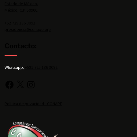
Estado de México,
México, C.P. 50900.
+52 725 136 3092
presidencia@conape.org
Contacto:
Whatsapp:
+521 725 136 3092
Política de privacidad - CONAPE