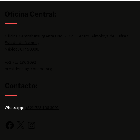
Oficina Central:
Oficina Central: Insurgentes No. 2, Col. Centro, Almoloya de Juárez,
Estado de México,
México, C.P. 50900.
+52 725 136 3092
presidencia@conape.org
Contacto:
Whatsapp:
+521 725 136 3092