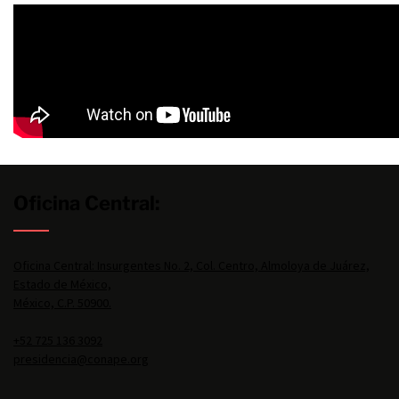
Oficina Central:
Oficina Central: Insurgentes No. 2, Col. Centro, Almoloya de Juárez,
Estado de México,
México, C.P. 50900.
+52 725 136 3092
presidencia@conape.org