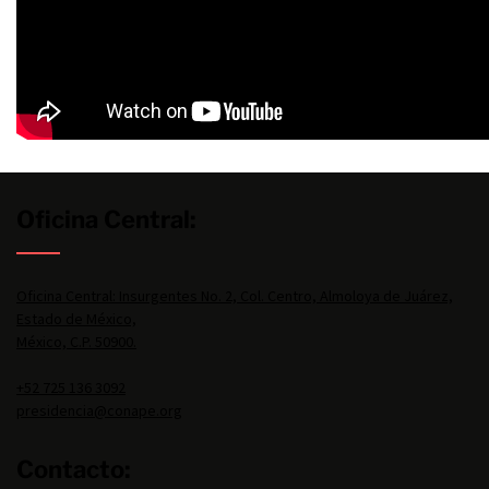
Oficina Central:
Oficina Central: Insurgentes No. 2, Col. Centro, Almoloya de Juárez,
Estado de México,
México, C.P. 50900.
+52 725 136 3092
presidencia@conape.org
Contacto: