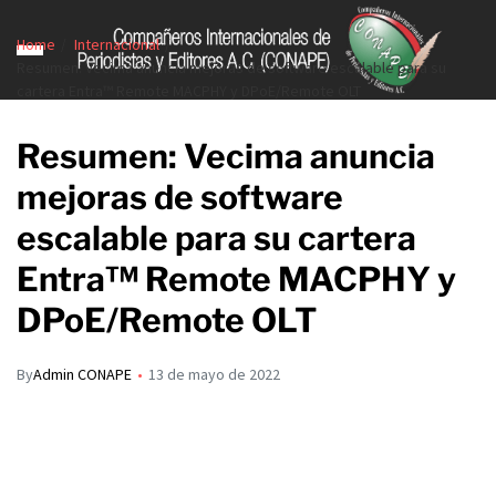
Home
Internacional
Resumen: Vecima anuncia mejoras de software escalable para su
cartera Entra™ Remote MACPHY y DPoE/Remote OLT
Resumen: Vecima anuncia
mejoras de software
escalable para su cartera
Entra™ Remote MACPHY y
DPoE/Remote OLT
By
Admin CONAPE
13 de mayo de 2022