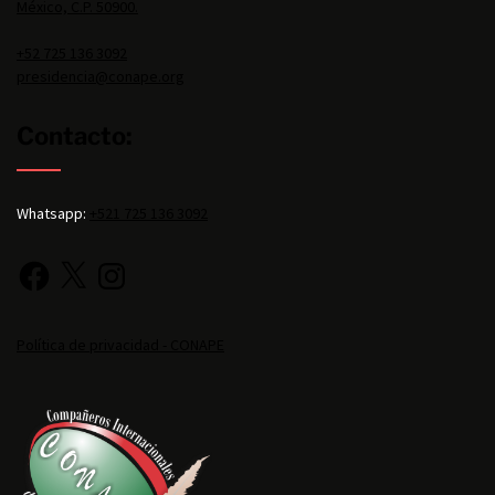
México, C.P. 50900.
+52 725 136 3092
presidencia@conape.org
Contacto:
Whatsapp:
+521 725 136 3092
Política de privacidad - CONAPE