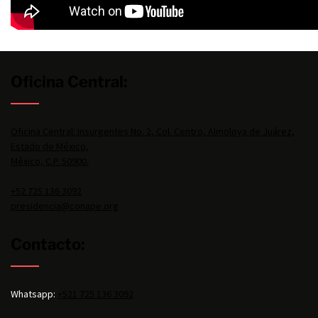
Oficina Central:
Oficina Central: Insurgentes No. 2, Col. Centro, Almoloya de Juárez,
Estado de México,
México, C.P. 50900.
+52 725 136 3092
presidencia@conape.org
Contacto:
Whatsapp:
+521 725 136 3092