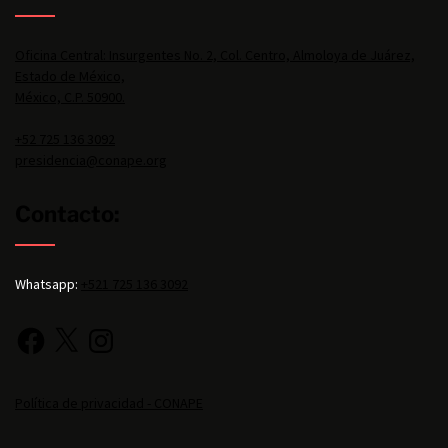
Oficina Central: Insurgentes No. 2, Col. Centro, Almoloya de Juárez,
Estado de México,
México, C.P. 50900.
+52 725 136 3092
presidencia@conape.org
Contacto:
Whatsapp:
+521 725 136 3092
Política de privacidad - CONAPE