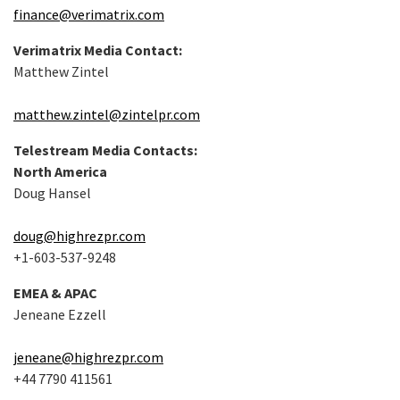
finance@verimatrix.com
Verimatrix Media Contact:
Matthew Zintel
matthew.zintel@zintelpr.com
Telestream Media Contacts:
North America
Doug Hansel
doug@highrezpr.com
+1-603-537-9248
EMEA & APAC
Jeneane Ezzell
jeneane@highrezpr.com
+44 7790 411561