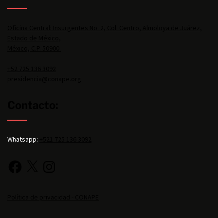
Oficina Central: Insurgentes No. 2, Col. Centro, Almoloya de Juárez,
Estado de México,
México, C.P. 50900.
+52 725 136 3092
presidencia@conape.org
Contacto:
Whatsapp:
+521 725 136 3092
Política de privacidad - CONAPE