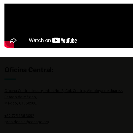
Oficina Central:
Oficina Central: Insurgentes No. 2, Col. Centro, Almoloya de Juárez,
Estado de México,
México, C.P. 50900.
+52 725 136 3092
presidencia@conape.org