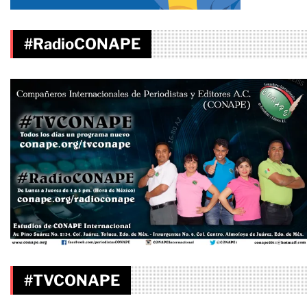
#RadioCONAPE
#TVCONAPE