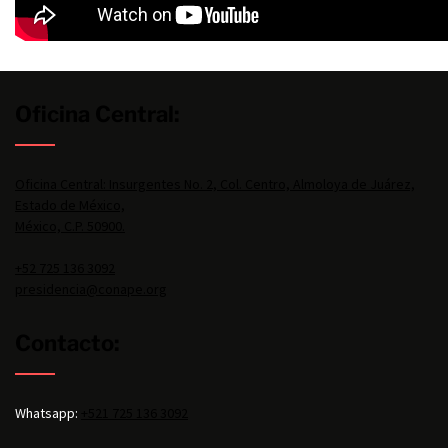
Oficina Central:
Oficina Central: Insurgentes No. 2, Col. Centro, Almoloya de Juárez,
Estado de México,
México, C.P. 50900.
+52 725 136 3092
presidencia@conape.org
Contacto:
Whatsapp:
+521 725 136 3092