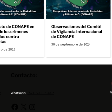
sto de CONAPE en
Observaciones del Comité
de los crímenes
de Vigilancia Internacional
os contra
de CONAPE
stas
30 de septiembre de 2024
ro de 2025
Contacto:
e
Whatsapp:
+521 725 136 3092