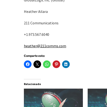
GlobalLogic Inc. (Global)
Heather Ailara
211 Communications
+1.973.567.6040
heather@211comms.com
Comparte esto:
Relacionado