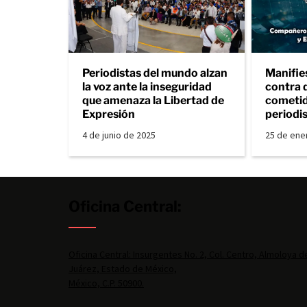
Periodistas del mundo alzan
Manifie
la voz ante la inseguridad
contra 
que amenaza la Libertad de
cometid
Expresión
periodi
4 de junio de 2025
25 de ene
Oficina Central:
Oficina Central: Insurgentes No. 2, Col. Centro, Almoloya d
Juárez, Estado de México,
México, C.P. 50900.