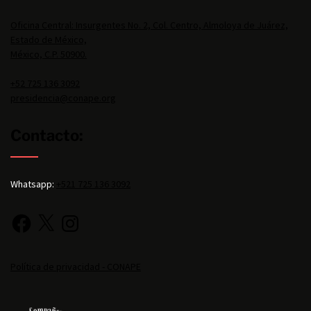
Oficina Central: Insurgentes No. 2, Col. Centro, Almoloya de Juárez,
Estado de México,
México, C.P. 50900.
+52 725 136 3092
presidencia@conape.org
Contacto:
Whatsapp:
+521 725 136 3092
Política de privacidad - CONAPE