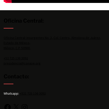
Oficina Central:
Oficina Central: Insurgentes No. 2, Col. Centro, Almoloya de Juárez,
Estado de México,
México, C.P. 50900.
+52 725 136 3092
presidencia@conape.org
Contacto:
Whatsapp:
+521 725 136 3092