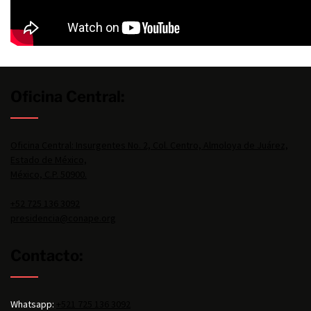
Oficina Central:
Oficina Central: Insurgentes No. 2, Col. Centro, Almoloya de Juárez,
Estado de México,
México, C.P. 50900.
+52 725 136 3092
presidencia@conape.org
Contacto:
Whatsapp:
+521 725 136 3092