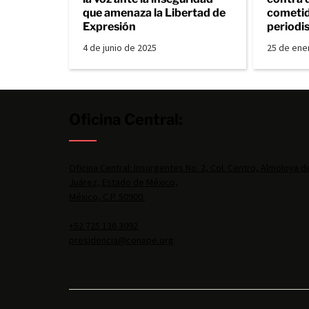
que amenaza la Libertad de
cometid
Expresión
periodi
4 de junio de 2025
25 de ene
Oficina Central:
Oficina Central: Insurgentes No. 2, Col. Centro, Almoloya d
Juárez, Estado de México,
México, C.P. 50900.
+52 725 136 3092
presidencia@conape.org