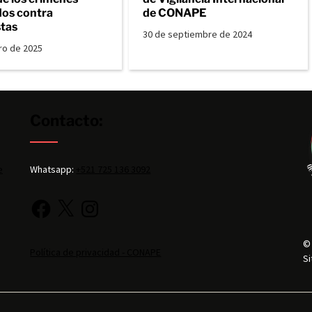
os contra
de CONAPE
stas
30 de septiembre de 2024
ro de 2025
Contacto:
e
Whatsapp:
+521 725 136 3092
©
Política de privacidad - CONAPE
Si