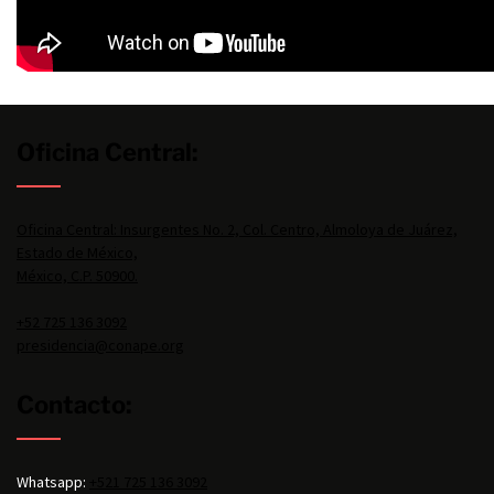
Oficina Central:
Oficina Central: Insurgentes No. 2, Col. Centro, Almoloya de Juárez,
Estado de México,
México, C.P. 50900.
+52 725 136 3092
presidencia@conape.org
Contacto:
Whatsapp:
+521 725 136 3092