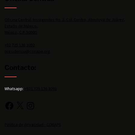
Oficina Central: Insurgentes No. 2, Col. Centro, Almoloya de Juárez,
Estado de México,
México, C.P. 50900.
+52 725 136 3092
presidencia@conape.org
Contacto:
Whatsapp:
+521 725 136 3092
Política de privacidad - CONAPE