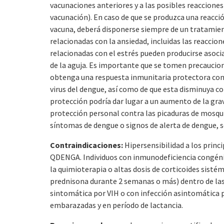
vacunaciones anteriores y a las posibles reacciones
vacunación). En caso de que se produzca una reacció
vacuna, deberá disponerse siempre de un tratamien
relacionadas con la ansiedad, incluidas las reaccion
relacionadas con el estrés pueden producirse asoci
de la aguja. Es importante que se tomen precaucion
obtenga una respuesta inmunitaria protectora con
virus del dengue, así como de que esta disminuya c
protección podría dar lugar a un aumento de la gr
protección personal contra las picaduras de mosqui
síntomas de dengue o signos de alerta de dengue, 
Contraindicaciones:
Hipersensibilidad a los princip
QDENGA. Individuos con inmunodeficiencia congénit
la quimioterapia o altas dosis de corticoides sist
prednisona durante 2 semanas o más) dentro de las 
sintomática por VIH o con infección asintomática p
embarazadas y en período de lactancia.