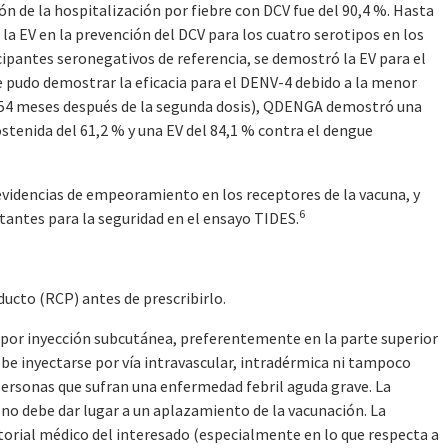
ón de la hospitalización por fiebre con DCV fue del 90,4 %. Hasta
la EV en la prevención del DCV para los cuatro serotipos en los
cipantes seronegativos de referencia, se demostró la EV para el
e pudo demostrar la eficacia para el DENV-4 debido a la menor
54 meses después de la segunda dosis), QDENGA demostró una
stenida del 61,2 % y una EV del 84,1 % contra el dengue
evidencias de empeoramiento en los receptores de la vacuna, y
6
tantes para la seguridad en el ensayo TIDES.
ducto (RCP) antes de prescribirlo.
or inyección subcutánea, preferentemente en la parte superior
ebe inyectarse por vía intravascular, intradérmica ni tampoco
ersonas que sufran una enfermedad febril aguda grave. La
 no debe dar lugar a un aplazamiento de la vacunación. La
storial médico del interesado (especialmente en lo que respecta a