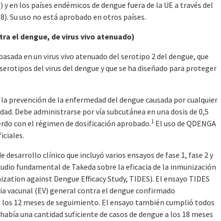
) y en los países endémicos de dengue fuera de la UE a través del
). Su uso no está aprobado en otros países.
ra el dengue, de virus vivo atenuado)
asada en un virus vivo atenuado del serotipo 2 del dengue, que
serotipos del virus del dengue y que se ha diseñado para proteger
 la prevención de la enfermedad del dengue causada por cualquier
 edad. Debe administrarse por vía subcutánea en una dosis de 0,5
1
erdo con el régimen de dosificación aprobado.
El uso de QDENGA
iciales.
desarrollo clínico que incluyó varios ensayos de fase 1, fase 2 y
estudio fundamental de Takeda sobre la eficacia de la inmunización
zation against Dengue Efficacy Study, TIDES). El ensayo TIDES
cia vacunal (EV) general contra el dengue confirmado
 a los 12 meses de seguimiento. El ensayo también cumplió todos
 había una cantidad suficiente de casos de dengue a los 18 meses