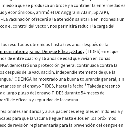
l miedo a que se produzca un brote y a contraer la enfermedad es
d y económicos», afirmó el Dr. Anggraini Alam, Sp.A(K),
 «La vacunación ofrecerá a la atención sanitaria en Indonesia un
con el control del vector, nos permitirá reducir la carga del
s resultados obtenidos hasta tres años después de la
mmunization against Dengue Efficacy Study
(TIDES) en el que
nos de entre cuatro y 16 años de edad que vivían en zonas
ENGA demostró una protección general continuada contra la
ños después de la vacunación, independientemente de que la
1
engue.
QDENGA ha mostrado una buena tolerancia general, sin
6
rtantes en el ensayo TIDES, hasta la fecha.
Takeda
presentó
ia a largo plazo del ensayo TIDES durante 54 meses de
rfil de eficacia y seguridad de la vacuna.
esionales sanitarios y a sus pacientes elegibles en Indonesia y
ocales para que la vacuna llegue hasta ellos en los próximos
o de revisión reglamentaria para la prevención del dengue en