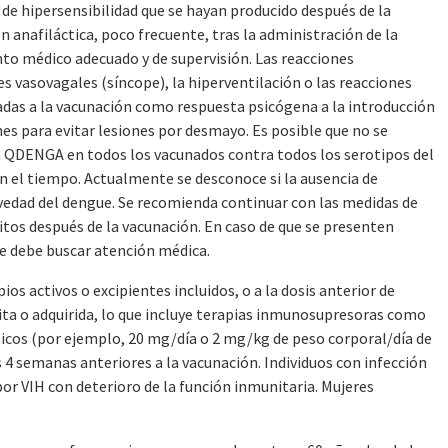
 de hipersensibilidad que se hayan producido después de la
n anafiláctica, poco frecuente, tras la administración de la
to médico adecuado y de supervisión. Las reacciones
es vasovagales (síncope), la hiperventilación o las reacciones
adas a la vacunación como respuesta psicógena a la introducción
es para evitar lesiones por desmayo. Es posible que no se
 QDENGA en todos los vacunados contra todos los serotipos del
on el tiempo. Actualmente se desconoce si la ausencia de
avedad del dengue. Se recomienda continuar con las medidas de
tos después de la vacunación. En caso de que se presenten
se debe buscar atención médica.
ios activos o excipientes incluidos, o a la dosis anterior de
a o adquirida, lo que incluye terapias inmunosupresoras como
émicos (por ejemplo, 20 mg/día o 2 mg/kg de peso corporal/día de
4 semanas anteriores a la vacunación. Individuos con infección
or VIH con deterioro de la función inmunitaria. Mujeres