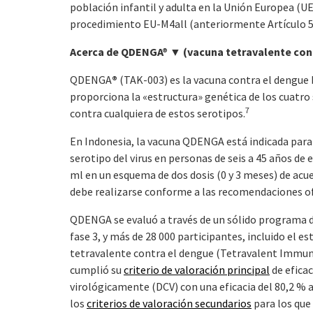
población infantil y adulta en la Unión Europea (UE
procedimiento EU-M4all (anteriormente Artículo 58
Acerca de QDENGA® ▼ (vacuna tetravalente cont
QDENGA
®
(TAK-003) es la vacuna contra el dengue b
proporciona la «estructura» genética de los cuatro 
7
contra cualquiera de estos serotipos.
En Indonesia, la vacuna QDENGA está indicada para
serotipo del virus en personas de seis a 45 años de
ml en un esquema de dos dosis (0 y 3 meses) de acu
debe realizarse conforme a las recomendaciones of
QDENGA se evaluó a través de un sólido programa de 
fase 3, y más de 28 000 participantes, incluido el 
tetravalente contra el dengue (Tetravalent Immuni
cumplió su
criterio de valoración principal
de efica
virológicamente (DCV) con una eficacia del 80,2 %
los
criterios de valoración secundarios
para los que