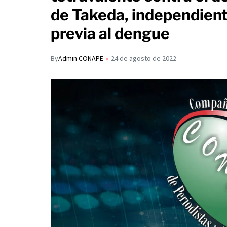
s
p
de Takeda, independient
I
A
a
previa al dengue
n
p
r
p
t
By
Admin CONAPE
24 de agosto de 2022
i
r