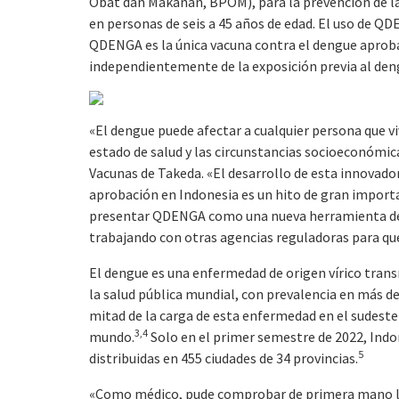
Obat dan Makanan, BPOM), para la prevención de la
en personas de seis a 45 años de edad. El uso de Q
QDENGA es la única vacuna contra el dengue aproba
independientemente de la exposición previa al dengu
«El dengue puede afectar a cualquier persona que v
estado de salud y las circunstancias socioeconómic
Vacunas de Takeda. «El desarrollo de esta innovado
aprobación en Indonesia es un hito de gran importa
presentar QDENGA como una nueva herramienta de p
trabajando con otras agencias reguladoras para q
El dengue es una enfermedad de origen vírico tra
la salud pública mundial, con prevalencia en más de
mitad de la carga de esta enfermedad en el sudeste 
3,4
mundo.
Solo en el primer semestre de 2022, Indo
5
distribuidas en 455 ciudades de 34 provincias.
«Como médico, pude comprobar de primera mano la