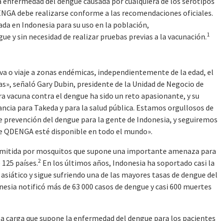
 enfermedad del dengue causada por cualquiera de los serotipos
DENGA debe realizarse conforme a las recomendaciones oficiales.
da en Indonesia para su uso en la población,
1
e y sin necesidad de realizar pruebas previas a la vacunación.
iva o viaje a zonas endémicas, independientemente de la edad, el
as», señaló Gary Dubin, presidente de la Unidad de Negocio de
ra vacuna contra el dengue ha sido un reto apasionante, y su
ncia para Takeda y para la salud pública. Estamos orgullosos de
revención del dengue para la gente de Indonesia, y seguiremos
ue QDENGA esté disponible en todo el mundo».
nsmitida por mosquitos que supone una importante amenaza para
2
 125 países.
En los últimos años, Indonesia ha soportado casi la
asiático y sigue sufriendo una de las mayores tasas de dengue del
nesia notificó más de 63 000 casos de dengue y casi 600 muertes
 carga que supone la enfermedad del dengue para los pacientes