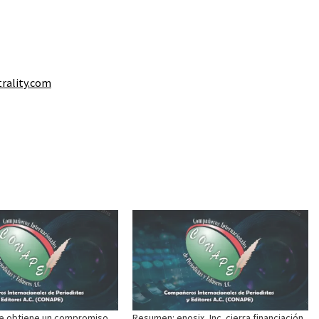
rality.com
e obtiene un compromiso
Resumen: enosix, Inc. cierra financiación