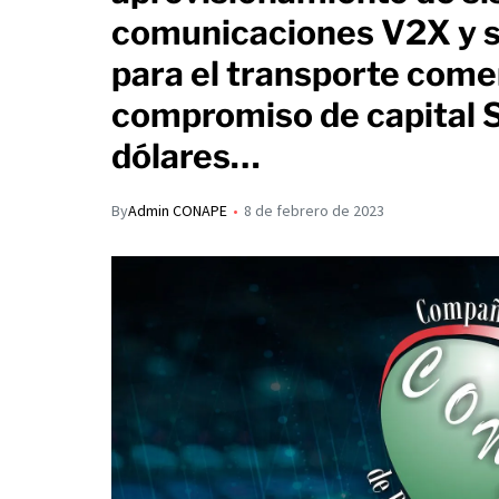
s
p
comunicaciones V2X y so
I
A
a
para el transporte comer
n
p
r
compromiso de capital 
p
t
dólares…
i
r
By
Admin CONAPE
8 de febrero de 2023