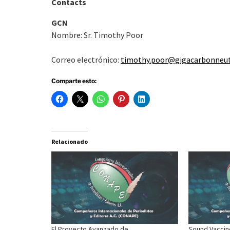
Contacts
GCN
Nombre: Sr. Timothy Poor
Correo electrónico:
timothy.poor@gigacarbonneut
Comparte esto:
Relacionado
El Proyecto Avanzado de
Sound Vaccin