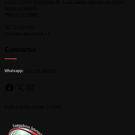
Oficina Central: Insurgentes No. 2, Col. Centro, Almoloya de Juárez,
Estado de México,
México, C.P. 50900.
+52 725 136 3092
presidencia@conape.org
Contacto:
Whatsapp:
+521 725 136 3092
Política de privacidad - CONAPE