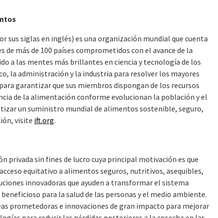
entos
or sus siglas en inglés) es una organización mundial que cuenta
 de más de 100 países comprometidos con el avance de la
ido a las mentes más brillantes en ciencia y tecnología de los
, la administración y la industria para resolver los mayores
para garantizar que sus miembros dispongan de los recursos
encia de la alimentación conforme evolucionan la población y el
antizar un suministro mundial de alimentos sostenible, seguro,
ión, visite
ift.org
.
 privada sin fines de lucro cuya principal motivación es que
ceso equitativo a alimentos seguros, nutritivos, asequibles,
oluciones innovadoras que ayuden a transformar el sistema
beneficioso para la salud de las personas y el medio ambiente.
ideas prometedoras e innovaciones de gran impacto para mejorar
gías para reducir las pérdidas posteriores a la cosecha en las