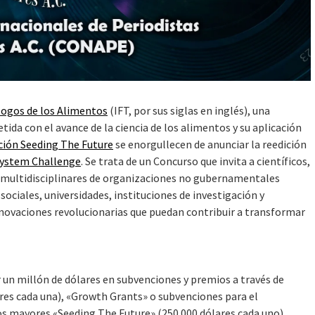
logos de los Alimentos
(IFT, por sus siglas en inglés), una
tida con el avance de la ciencia de los alimentos y su aplicación
ión Seeding The Future
se enorgullecen de anunciar la reedición
System Challenge
. Se trata de un Concurso que invita a científicos,
 multidisciplinares de organizaciones no gubernamentales
sociales, universidades, instituciones de investigación y
ovaciones revolucionarias que puedan contribuir a transformar
ir un millón de dólares en subvenciones y premios a través de
ares cada una), «Growth Grants» o subvenciones para el
os mayores «Seeding The Future» (250 000 dólares cada uno).