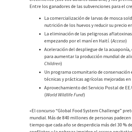
Entre los ganadores de las subvenciones para el cr
La comercialización de larvas de mosca sol
nutrición de los huevos y reducir su precio e
La eliminación de las peligrosas aflatoxina
empezando por el maní en Haití. (
Acceso
)
Aceleración del despliegue de la acuaponía, 
para aumentar la producción mundial de ali
Children
)
Un programa comunitario de conservación en 
técnicas y prácticas agrícolas mejoradas en 
Aprovechamiento del Servicio Postal de EE.U
(
World Wildlife Fund
)
«El concurso “Global Food System Challenge” prete
mundial. Más de 840 millones de personas padecen 
tiempo que cada año se desperdicia más del 30 % de
conflictos y la pobreza impiden el acceso equitat