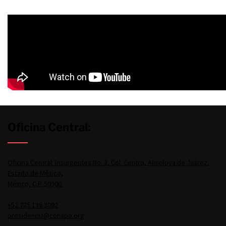
Oficina Central:
Oficina Central: Insurgentes No. 2, Col. Centro, Almoloya de Juárez,
Estado de México,
México, C.P. 50900.
+52 725 136 3092
presidencia@conape.org