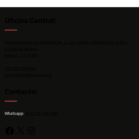
Oficina Central:
Oficina Central: Insurgentes No. 2, Col. Centro, Almoloya de Juárez,
Estado de México,
México, C.P. 50900.
+52 725 136 3092
presidencia@conape.org
Contacto:
Whatsapp:
+521 725 136 3092