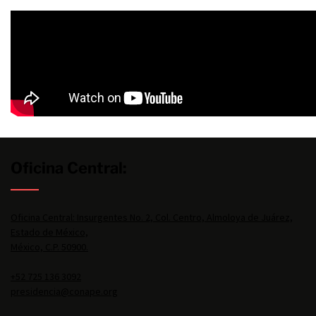
Oficina Central:
Oficina Central: Insurgentes No. 2, Col. Centro, Almoloya de Juárez,
Estado de México,
México, C.P. 50900.
+52 725 136 3092
presidencia@conape.org