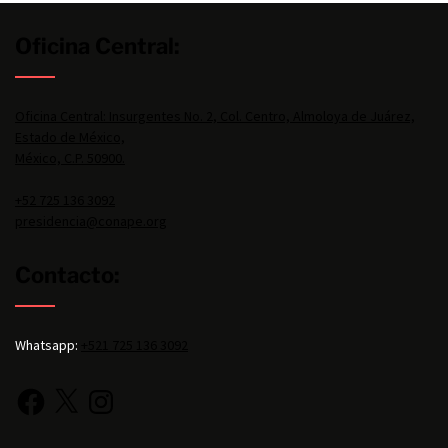
Oficina Central:
Oficina Central: Insurgentes No. 2, Col. Centro, Almoloya de Juárez,
Estado de México,
México, C.P. 50900.
+52 725 136 3092
presidencia@conape.org
Contacto:
Whatsapp:
+521 725 136 3092