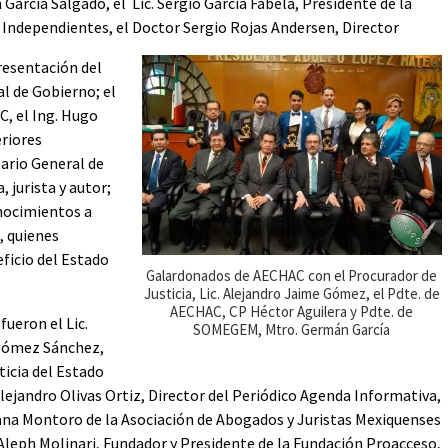
arcía Salgado, el Lic. Sergio García Fabela, Presidente de la
 Independientes, el Doctor Sergio Rojas Andersen, Director
resentación del
l de Gobierno; el
, el Ing. Hugo
eriores
tario General de
 jurista y autor;
nocimientos a
 quienes
ficio del Estado
Galardonados de AECHAC con el Procurador de
Justicia, Lic. Alejandro Jaime Gómez, el Pdte. de
AECHAC, CP Héctor Aguilera y Pdte. de
ueron el Lic.
SOMEGEM, Mtro. Germán García
Gómez Sánchez,
ticia del Estado
 Alejandro Olivas Ortiz, Director del Periódico Agenda Informativa,
tana Montoro de la Asociación de Abogados y Juristas Mexiquenses
 Aleph Molinari, Fundador y Presidente de la Fundación Proacceso,