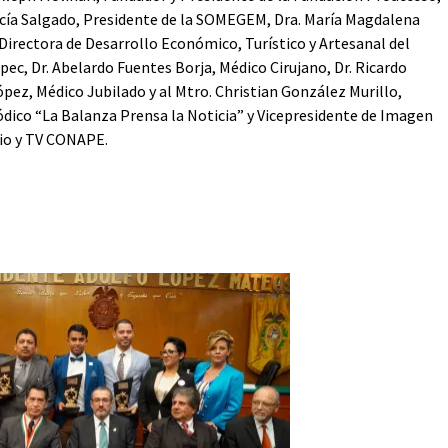
cía Salgado, Presidente de la SOMEGEM, Dra. María Magdalena
Directora de Desarrollo Económico, Turístico y Artesanal del
ec, Dr. Abelardo Fuentes Borja, Médico Cirujano, Dr. Ricardo
pez, Médico Jubilado y al Mtro. Christian González Murillo,
ódico “La Balanza Prensa la Noticia” y Vicepresidente de Imagen
dio y TV CONAPE.