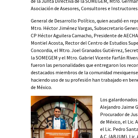
de la Junta Directiva de la SOMEGEM, Mtro. Germán G
Asociación de Asesores, Consultores e Instructores
General de Desarrollo Político, quien acudió en rep
Mtro. Héctor Jiménez Vargas, Subsecretario Genera
CP Héctor Aguilera Camacho, Presidente de AECHAC
Montiel Acosta, Rector del Centro de Estudios Sup
Concordia, el Mtro. Joel Granados Gutiérrez, Secre
la SOMEGEM y el Mtro. Gabriel Vicente Farfán Rivera,
fueron las personalidades que entregaron los reco
destacados miembros de la comunidad mexiquense,
haciendo uso de su profesión han trabajado en bene
de México.
Los galardonados f
Alejandro Jaime 
Procurador de Jus
de México, el Lic.
el Lic. Pedro San
A.C. (ABJUM), Lic.