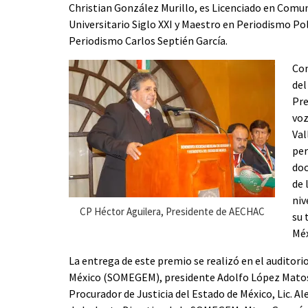
Christian González Murillo, es Licenciado en Comu
Universitario Siglo XXI y Maestro en Periodismo Pol
Periodismo Carlos Septién García.
Con
del
Pre
voz
Val
per
doc
de 
niv
CP Héctor Aguilera, Presidente de AECHAC
su 
Méx
La entrega de este premio se realizó en el auditori
México (SOMEGEM), presidente Adolfo López Matos,
Procurador de Justicia del Estado de México, Lic.