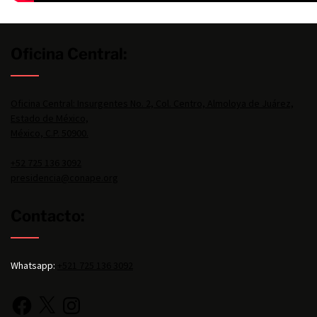
Oficina Central:
Oficina Central: Insurgentes No. 2, Col. Centro, Almoloya de Juárez,
Estado de México,
México, C.P. 50900.
+52 725 136 3092
presidencia@conape.org
Contacto:
Whatsapp:
+521 725 136 3092