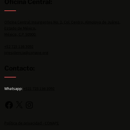
Oficina Central:
Oficina Central: Insurgentes No. 2, Col. Centro, Almoloya de Juárez,
Estado de México,
México, C.P. 50900.
+52 725 136 3092
presidencia@conape.org
Contacto:
Whatsapp:
+521 725 136 3092
Política de privacidad - CONAPE