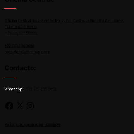
Oficina Central: Insurgentes No. 2, Col. Centro, Almoloya de Juárez,
Estado de México,
México, C.P. 50900.
+52 725 136 3092
presidencia@conape.org
Contacto:
Whatsapp:
+521 725 136 3092
Política de privacidad - CONAPE