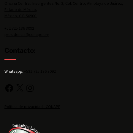
Oficina Central: Insurgentes No. 2, Col. Centro, Almoloya de Juárez,
Estado de México,
México, C.P. 50900.
+52 725 136 3092
presidencia@conape.org
Contacto:
Whatsapp:
+521 725 136 3092
Política de privacidad - CONAPE