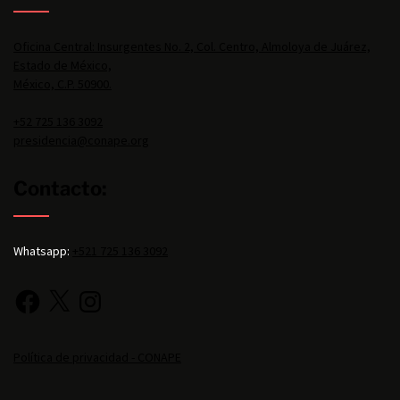
Oficina Central: Insurgentes No. 2, Col. Centro, Almoloya de Juárez,
Estado de México,
México, C.P. 50900.
+52 725 136 3092
presidencia@conape.org
Contacto:
Whatsapp:
+521 725 136 3092
Política de privacidad - CONAPE