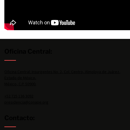
Oficina Central:
Oficina Central: Insurgentes No. 2, Col. Centro, Almoloya de Juárez,
Estado de México,
México, C.P. 50900.
+52 725 136 3092
presidencia@conape.org
Contacto: