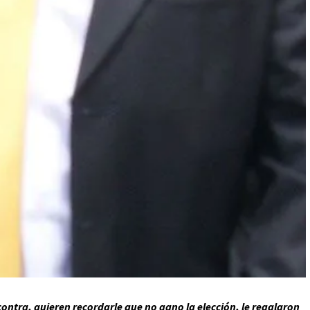
ontra, quieren recordarle que no gano la elección, le regalaron