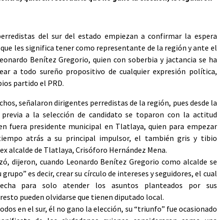
erredistas del sur del estado empiezan a confirmar la espera
 que les significa tener como representante de la región y ante el
eonardo Benítez Gregorio, quien con soberbia y jactancia se ha
ear a todo sureño propositivo de cualquier expresión política,
pios partido el PRD.
hos, señalaron dirigentes perredistas de la región, pues desde la
 previa a la selección de candidato se toparon con la actitud
ien fuera presidente municipal en Tlatlaya, quien para empezar
iempo atrás a su principal impulsor, el también gris y tibio
ex alcalde de Tlatlaya, Crisóforo Hernández Mena.
izó, dijeron, cuando Leonardo Benítez Gregorio como alcalde se
grupo” es decir, crear su círculo de intereses y seguidores, el cual
echa para solo atender los asuntos planteados por sus
 resto pueden olvidarse que tienen diputado local.
dos en el sur, él no gano la elección, su “triunfo” fue ocasionado