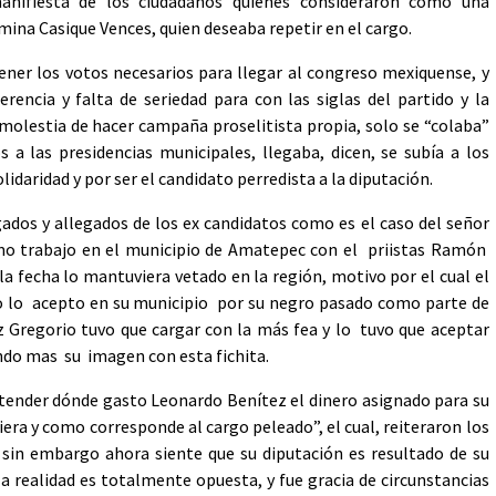
anifiesta de los ciudadanos quienes consideraron como una
mina Casique Vences, quien deseaba repetir en el cargo.
ener los votos necesarios para llegar al congreso mexiquense, y
erencia y falta de seriedad para con las siglas del partido y la
a molestia de hacer campaña proselitista propia, solo se “colaba”
s a las presidencias municipales, llegaba, dicen, se subía a los
idaridad y por ser el candidato perredista a la diputación.
gados y allegados de los ex candidatos como es el caso del señor
 trabajo en el municipio de Amatepec con el priistas Ramón
la fecha lo mantuviera vetado en la región, motivo por el cual el
 lo acepto en su municipio por su negro pasado como parte de
 Gregorio tuvo que cargar con la más fea y lo tuvo que aceptar
ando mas su imagen con esta fichita.
ender dónde gasto Leonardo Benítez el dinero asignado para su
ra y como corresponde al cargo peleado”, el cual, reiteraron los
”, sin embargo ahora siente que su diputación es resultado de su
 realidad es totalmente opuesta, y fue gracia de circunstancias