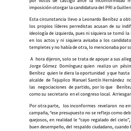
por votos de castigo ante la inconformidad m
imposición otorgar la candidatura del PRI a Guiller
Esta circunstancia llevo a Leonardo Benítez a obt
los propios líderes perredistas acusan de su indif
ideología de izquierda, pues ni siquiera se tomó l
en los actos y ni siquiera avisaba a los candidato
templetes y no había de otra, lo mencionaba por sol
A hora dijeron, solo se trata de apoyar a sus alle
Jorge Gómez Domínguez quien realizo un pésimo
Benítez quien le diera la oportunidad y que hasta 
alcalde de Tejupilco Manuel Santín Hernández no
las negociaciones de partido, por lo que Benítez
como su secretario en el congreso local. Arriesg
Por otra parte, los inconformes revelaron no ent
campaña, “ese presupuesto no se reflejo como debie
quejosos, en realidad le “cayo regalado del cielo
buen desempeño, del respaldo ciudadano, cuando la