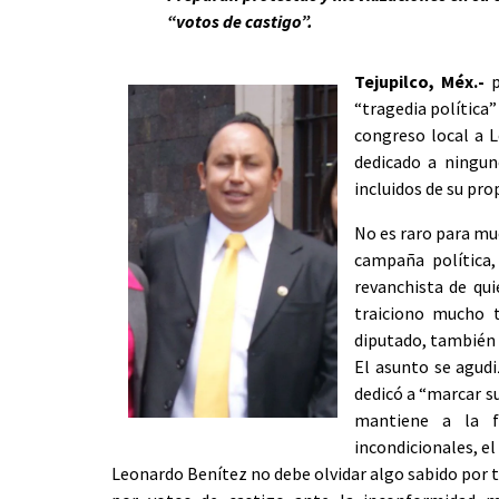
“votos de castigo”.
Tejupilco, Méx.-
p
“tragedia política”
congreso local a L
dedicado a ningun
incluidos de su pro
No es raro para muc
campaña política,
revanchista de qu
traiciono mucho t
diputado, también 
El asunto se agud
dedicó a “marcar su 
mantiene a la f
incondicionales, el
Leonardo Benítez no debe olvidar algo sabido por to