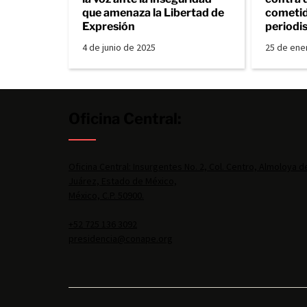
que amenaza la Libertad de
cometid
Expresión
periodi
4 de junio de 2025
25 de ene
Oficina Central:
Oficina Central: Insurgentes No. 2, Col. Centro, Almoloya d
Juárez, Estado de México,
México, C.P. 50900.
+52 725 136 3092
presidencia@conape.org