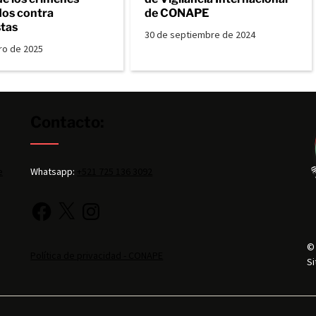
os contra
de CONAPE
stas
30 de septiembre de 2024
ro de 2025
Contacto:
e
Whatsapp:
+521 725 136 3092
©
Política de privacidad - CONAPE
Si