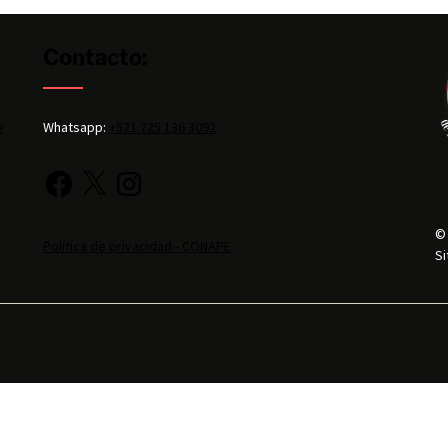
Contacto:
e
Whatsapp:
+521 725 136 3092
©
Política de privacidad - CONAPE
Si