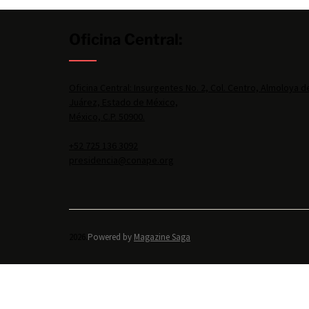
Oficina Central:
Oficina Central: Insurgentes No. 2, Col. Centro, Almoloya d
Juárez, Estado de México,
México, C.P. 50900.
+52 725 136 3092
presidencia@conape.org
2026.
Powered by
Magazine Saga