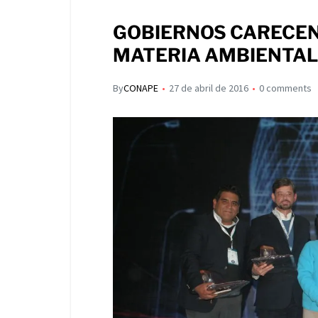
s
p
I
A
GOBIERNOS CARECEN
a
n
p
MATERIA AMBIENTAL
r
p
t
By
CONAPE
27 de abril de 2016
0 comments
i
r