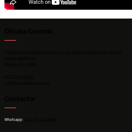
Oficina Central:
Oficina Central: Insurgentes No. 2, Col. Centro, Almoloya de Juárez,
Estado de México,
México, C.P. 50900.
+52 725 136 3092
presidencia@conape.org
Contacto:
Whatsapp:
+521 725 136 3092