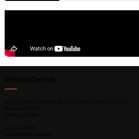
Oficina Central:
Oficina Central: Insurgentes No. 2, Col. Centro, Almoloya de Juárez,
Estado de México,
México, C.P. 50900.
+52 725 136 3092
presidencia@conape.org