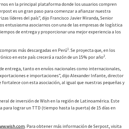
irnos en la principal plataforma donde los usuarios compren
Serpost es un gran paso para comenzar a afianzar nuestra
as líderes del país”, dijo Francisco Javier Miranda, Senior
os entusiasma asociarnos con una de las empresas de logística
 tiempos de entrega y proporcionar una mejor experiencia a los
1
de compras más descargadas en Perú
. Se proyecta que, en los
2
ónico en este país crecerá a razón de un 15% por año
.
de entrega, tanto en envíos nacionales como internacionales,
xportaciones e importaciones”, dijo Alexander Infante, director
e fortalece con esta asociación, al igual que nuestras pequeñas y
eral de inversión de Wish en la región de Latinoamérica. Este
va para lograr un TTD (tiempo hasta la puerta) de 15 días en
ww.wish.com
. Para obtener más información de Serpost, visita