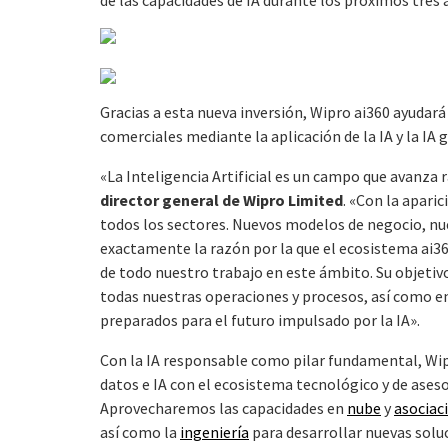
de las capacidades de IA durante los próximos tres 
Gracias a esta nueva inversión, Wipro ai360 ayudará
comerciales mediante la aplicación de la IA y la IA 
«La Inteligencia Artificial es un campo que avanza
director general de Wipro Limited
. «Con la apari
todos los sectores. Nuevos modelos de negocio, nu
exactamente la razón por la que el ecosistema ai36
de todo nuestro trabajo en este ámbito. Su objetiv
todas nuestras operaciones y procesos, así como e
preparados para el futuro impulsado por la IA».
Con la IA responsable como pilar fundamental, Wipr
datos e IA con el ecosistema tecnológico y de ases
Aprovecharemos las capacidades en
nube
y
asociac
así como la
ingeniería
para desarrollar nuevas soluc