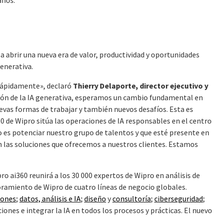
años.
 a abrir una nueva era de valor, productividad y oportunidades
generativa.
 rápidamente», declaró
Thierry Delaporte, director ejecutivo y
ción de la IA generativa, esperamos un cambio fundamental en
evas formas de trabajar y también nuevos desafíos. Esta es
0 de Wipro sitúa las operaciones de IA responsables en el centro
o es potenciar nuestro grupo de talentos y que esté presente en
n las soluciones que ofrecemos a nuestros clientes. Estamos
o ai360 reunirá a los 30 000 expertos de Wipro en análisis de
oramiento de Wipro de cuatro líneas de negocio globales.
iones
;
datos, análisis e IA
;
diseño
y
consultoría
;
ciberseguridad
;
iones e integrar la IA en todos los procesos y prácticas. El nuevo