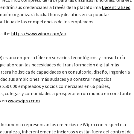
 recorrido completo de la IA para las distintas funciones. Una vez
endrán sus credenciales a través de la plataforma
Decentralized
mbién organizará hackathons y desafíos en su popular
continua de las competencias de los empleados.
isite:
https://www.wipro.com/ai/
 es una empresa líder en servicios tecnológicos y consultoría
 que abordan las necesidades de transformación digital más
tera holística de capacidades en consultoría, diseño, ingeniería
lidad sus ambiciones más audaces y a construir negocios
e 250 000 empleados y socios comerciales en 66 países,
es, colegas y comunidades a prosperar en un mundo en constante
s en
www.wipro.com
.
 documento representan las creencias de Wipro con respecto a
naturaleza, inherentemente inciertos y están fuera del control de