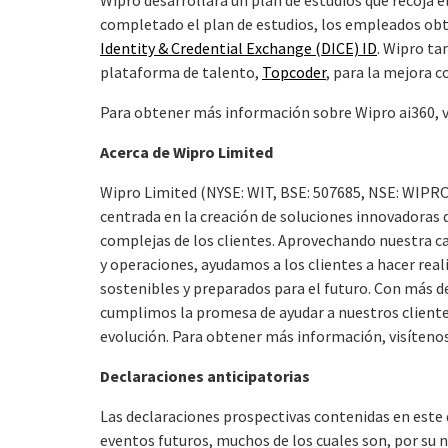
Wipro desarrollará un plan de estudios que recoja el
completado el plan de estudios, los empleados obt
Identity & Credential Exchange (DICE) ID
. Wipro ta
plataforma de talento,
Topcoder
, para la mejora 
Para obtener más información sobre Wipro ai360, v
Acerca de Wipro Limited
Wipro Limited (NYSE: WIT, BSE: 507685, NSE: WIPRO)
centrada en la creación de soluciones innovadoras
complejas de los clientes. Aprovechando nuestra car
y operaciones, ayudamos a los clientes a hacer rea
sostenibles y preparados para el futuro. Con más d
cumplimos la promesa de ayudar a nuestros client
evolución. Para obtener más información, visíteno
Declaraciones anticipatorias
Las declaraciones prospectivas contenidas en este
eventos futuros, muchos de los cuales son, por su 