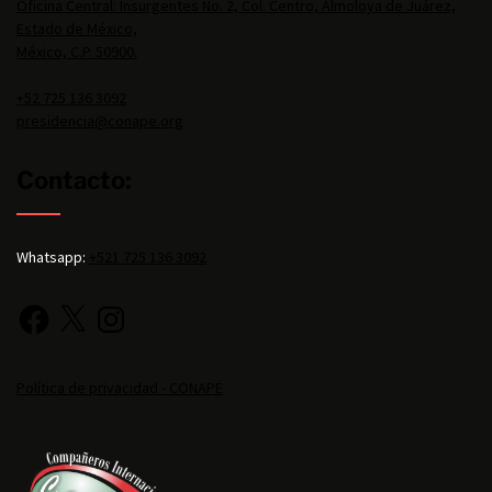
Oficina Central: Insurgentes No. 2, Col. Centro, Almoloya de Juárez,
Estado de México,
México, C.P. 50900.
+52 725 136 3092
presidencia@conape.org
Contacto:
Whatsapp:
+521 725 136 3092
Política de privacidad - CONAPE