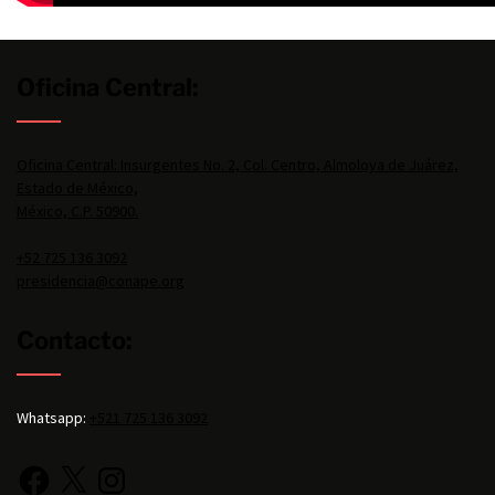
Oficina Central:
Oficina Central: Insurgentes No. 2, Col. Centro, Almoloya de Juárez,
Estado de México,
México, C.P. 50900.
+52 725 136 3092
presidencia@conape.org
Contacto:
Whatsapp:
+521 725 136 3092