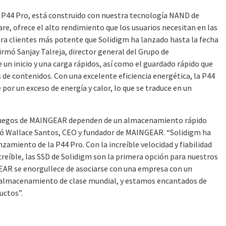
la P44 Pro, está construido con nuestra tecnología NAND de
, ofrece el alto rendimiento que los usuarios necesitan en las
ara clientes más potente que Solidigm ha lanzado hasta la fecha
firmó Sanjay Talreja, director general del Grupo de
un inicio y una carga rápidos, así como el guardado rápido que
s de contenidos. Con una excelente eficiencia energética, la P44
por un exceso de energía y calor, lo que se traduce en un
a juegos de MAINGEAR dependen de un almacenamiento rápido
mó Wallace Santos, CEO y fundador de MAINGEAR. “Solidigm ha
nzamiento de la P44 Pro. Con la increíble velocidad y fiabilidad
creíble, las SSD de Solidigm son la primera opción para nuestros
GEAR se enorgullece de asociarse con una empresa con un
de almacenamiento de clase mundial, y estamos encantados de
uctos”.