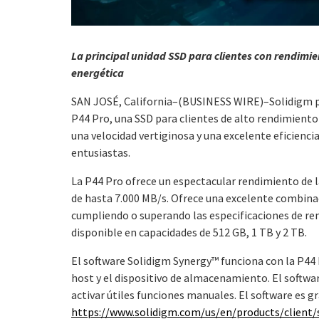
La principal unidad SSD para clientes con rendimien
energética
SAN JOSÉ, California–(BUSINESS WIRE)–Solidigm p
P44 Pro, una SSD para clientes de alto rendimiento 
una velocidad vertiginosa y una excelente eficienci
entusiastas.
La P44 Pro ofrece un espectacular rendimiento de la
de hasta 7.000 MB/s. Ofrece una excelente combinaci
cumpliendo o superando las especificaciones de re
disponible en capacidades de 512 GB, 1 TB y 2 TB.
El software Solidigm Synergy™ funciona con la P44 
host y el dispositivo de almacenamiento. El softwar
activar útiles funciones manuales. El software es g
https://www.solidigm.com/us/en/products/client/