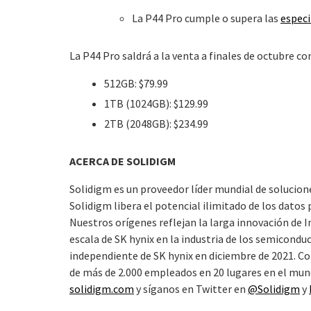
La P44 Pro cumple o supera las
especi
La P44 Pro saldrá a la venta a finales de octubre co
512GB: $79.99
1TB (1024GB): $129.99
2TB (2048GB): $234.99
ACERCA DE SOLIDIGM
Solidigm es un proveedor líder mundial de solucio
Solidigm libera el potencial ilimitado de los datos
Nuestros orígenes reflejan la larga innovación de I
escala de SK hynix en la industria de los semicondu
independiente de SK hynix en diciembre de 2021. Con
de más de 2.000 empleados en 20 lugares en el mun
solidigm.com
y síganos en Twitter en
@Solidigm
y