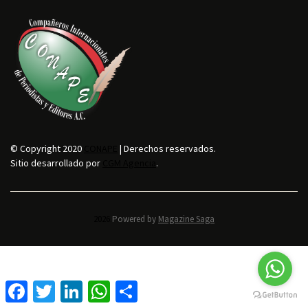
© Copyright 2020
CONAPE
| Derechos reservados.
Sitio desarrollado por
CGM Agencia
.
2026.
Powered by
Magazine Saga
F
T
L
W
C
a
w
i
h
o