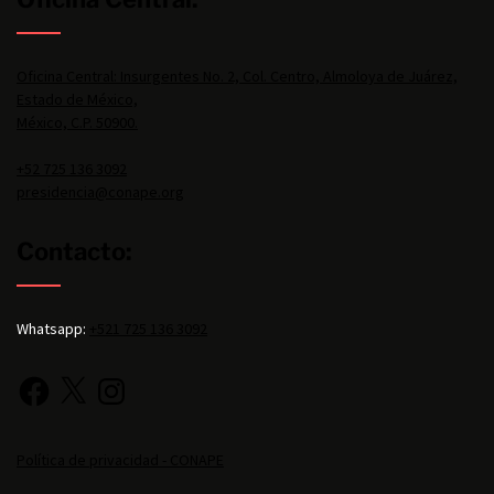
Oficina Central: Insurgentes No. 2, Col. Centro, Almoloya de Juárez,
Estado de México,
México, C.P. 50900.
+52 725 136 3092
presidencia@conape.org
Contacto:
Whatsapp:
+521 725 136 3092
Política de privacidad - CONAPE