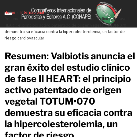
Home
Internacional
Resumen: Valbiotis anuncia el gran éxito del estudio clínico de fase II
HEART: el principio activo patentado de origen vegetal TOTUM•070
demuestra su eficacia contra la hipercolesterolemia, un factor de
riesgo cardiovascular
Resumen: Valbiotis anuncia el
gran éxito del estudio clínico
de fase II HEART: el principio
activo patentado de origen
vegetal TOTUM•070
demuestra su eficacia contra
la hipercolesterolemia, un
factor de riesgo