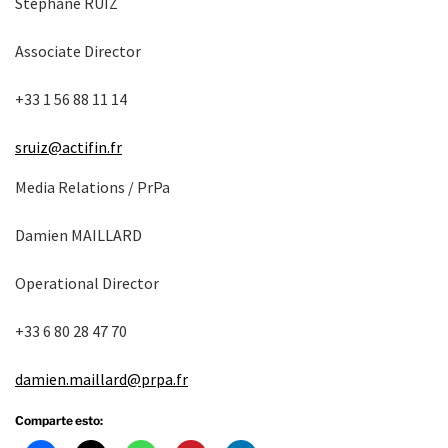
Stéphane RUIZ
Associate Director
+33 1 56 88 11 14
sruiz@actifin.fr
Media Relations / PrPa
Damien MAILLARD
Operational Director
+33 6 80 28 47 70
damien.maillard@prpa.fr
Comparte esto: