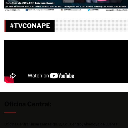
#TVCONAPE
Oficina Central:
Oficina Central: Insurgentes No. 2, Col. Centro, Almoloya de Juárez,