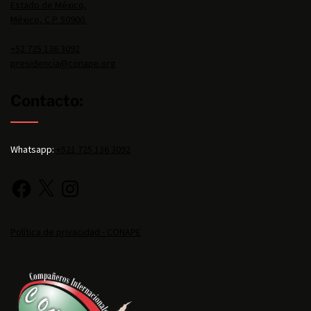
Estado de México,
México, C.P. 50900.
+52 725 136 3092
presidencia@conape.org
Contacto:
Whatsapp:
+521 725 136 3092
Política de privacidad - CONAPE