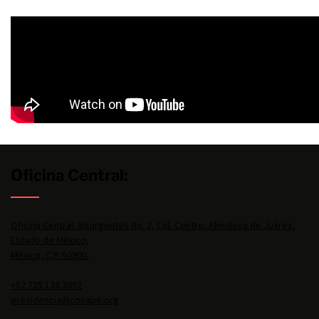
Oficina Central:
Oficina Central: Insurgentes No. 2, Col. Centro, Almoloya de Juárez,
Estado de México,
México, C.P. 50900.
+52 725 136 3092
presidencia@conape.org